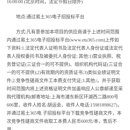
16:00:00 (北京时间，法定节假日除外)
地点:通过易土365电子招投标平台
方式:凡有意参加本项目的供应商请于上述时间范围
内通过易土365电子招投标平台(www.etu365.com)上传如
下资料:1.法定代表人证明书及法定代表人身份证或法定代
表人授权委托书及被委托人身份证; 其他:1)营业执照、税
务登记证(三证合一的可不提供)、组织机构代码证(三证合
一的可不提供);2)有效期内的资质证书;3)类似业绩证明文
件;2.竞争性磋商文件工本费支付凭证;3.其他:/。并于获取
时间范围内将上述资格证明文件加盖响应人公章邮递至采
购代理机构(邮寄地址:上海市浦东新区环湖西二路800号
606室，收件人姓名:胡运会，收件人电话:15981898627)，
并通过易土365电 子招投标平台下载竞争性磋商文件，本
次竞争性磋商文件收取工本费人民币600元/本，售后不
退。