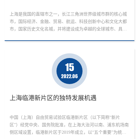
上海是我国的直辖市之一，长江三角洲世界级城市群的核心城
市，国际经济、金融、贸易、航运、科技创新中心和文化大都
市，国家历史文化名城，并将建设成为卓越的全球城市、具有
世界影响力的社会主义现代化国际大都市。《根据上海市城市
总体规划》（2017-2035年）报告中，明确指出，2020年建成具
有全球影响力的科技创新中心基本框架，基本建成国际经济、
金融、贸易、航运中心和社会主义现代化国际大都市，形成具
15
有全球影响力的科技...
2022.06
上海临港新片区的独特发展机遇
中国（上海）自由贸易试验区临港新片区（以下简称“新片
区”）经党中央、国务院批准，在上海大治河以南、浦东机场南
侧区域设置，临港新片区于2019年成立，以“五个重要”为统